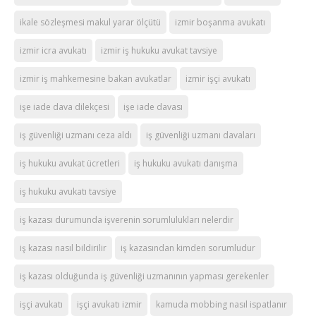
ikale sözleşmesi makul yarar ölçütü
izmir boşanma avukatı
izmir icra avukatı
izmir iş hukuku avukat tavsiye
izmir iş mahkemesine bakan avukatlar
izmir işçi avukatı
işe iade dava dilekçesi
işe iade davası
iş güvenliği uzmanı ceza aldı
iş güvenliği uzmanı davaları
iş hukuku avukat ücretleri
iş hukuku avukatı danışma
iş hukuku avukatı tavsiye
iş kazası durumunda işverenin sorumlulukları nelerdir
iş kazası nasıl bildirilir
iş kazasından kimden sorumludur
iş kazası olduğunda iş güvenliği uzmanının yapması gerekenler
işçi avukatı
işçi avukatı izmir
kamuda mobbing nasıl ispatlanır