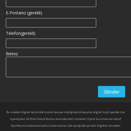
E-Postanız (gerekli)
Telefon(gerekli)
İletiniz
Bu sitedeki bilgiler kesinlikle hukuki tavsiye niteliğinde olmayıp bu bilgiler hiçbir şekilde site
ziyaretçileri ile Dicle Hukuk Bürosu arasında vekil-müvekkil ilişkisi kurulmasına matuf
biçimde yorumlanamaz yahut kullanılamaz. Site içeriğinde yer alan bilgilere istinaden