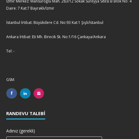
İzmir Merkez: Mansuroğlu Mah. 283/12 Sokak Süreyya Sitesi B Blok No: 4
Daire: 7 Kat:7 Bayraklı/İzmir
İstanbul İrtibat: Büyükdere Cd. No:93 Kat:1 Şişli/İstanbul
Ankara İrtibat: Eti Mh. Birecik Sk. No:1/16 Çankaya/Ankara
Tel: -
GSM:
RANDEVU TALEBI
Adınız (gerekli)