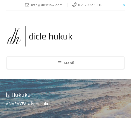
" />
info@diclelaw.com
0 232 332 19 10
EN
Menü
İş Hukuku
ANASAYFA
»
İş Hukuku