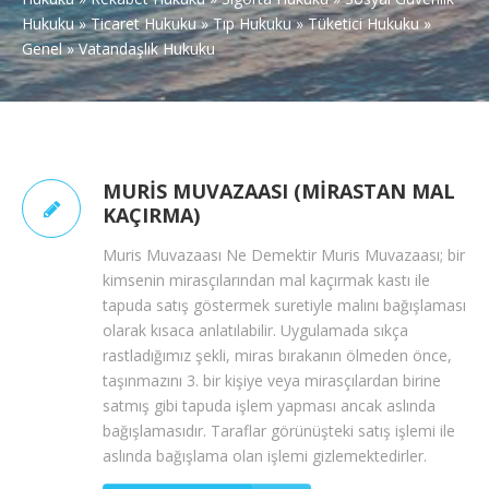
Hukuku
»
Ticaret Hukuku
»
Tıp Hukuku
»
Tüketici Hukuku
»
Genel
»
Vatandaşlık Hukuku
MURIS MUVAZAASI (MIRASTAN MAL
KAÇIRMA)
Muris Muvazaası Ne Demektir Muris Muvazaası; bir
kimsenin mirasçılarından mal kaçırmak kastı ile
tapuda satış göstermek suretiyle malını bağışlaması
olarak kısaca anlatılabilir. Uygulamada sıkça
rastladığımız şekli, miras bırakanın ölmeden önce,
taşınmazını 3. bir kişiye veya mirasçılardan birine
satmış gibi tapuda işlem yapması ancak aslında
bağışlamasıdır. Taraflar görünüşteki satış işlemi ile
aslında bağışlama olan işlemi gizlemektedirler.