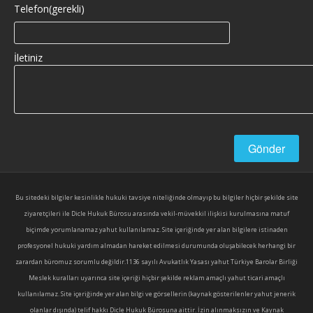
Telefon(gerekli)
İletiniz
Bu sitedeki bilgiler kesinlikle hukuki tavsiye niteliğinde olmayıp bu bilgiler hiçbir şekilde site
ziyaretçileri ile Dicle Hukuk Bürosu arasında vekil-müvekkil ilişkisi kurulmasına matuf
biçimde yorumlanamaz yahut kullanılamaz. Site içeriğinde yer alan bilgilere istinaden
profesyonel hukuki yardım almadan hareket edilmesi durumunda oluşabilecek herhangi bir
zarardan büromuz sorumlu değildir.1136 sayılı Avukatlık Yasası yahut Türkiye Barolar Birliği
Meslek kuralları uyarınca site içeriği hiçbir şekilde reklam amaçlı yahut ticari amaçlı
kullanılamaz. Site içeriğinde yer alan bilgi ve görsellerin (kaynak gösterilenler yahut jenerik
olanlar dışında) telif hakkı Dicle Hukuk Bürosuna aittir. İzin alınmaksızın ve Kaynak