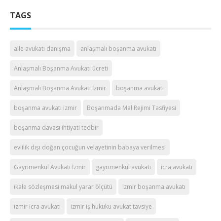
TAGS
aile avukatı danışma
anlaşmalı boşanma avukatı
Anlaşmalı Boşanma Avukatı ücreti
Anlaşmalı Boşanma Avukatı İzmir
boşanma avukatı
boşanma avukatı izmir
Boşanmada Mal Rejimi Tasfiyesi
boşanma davası ihtiyati tedbir
evlilik dışı doğan çocuğun velayetinin babaya verilmesi
Gayrimenkul Avukatı İzmir
gayrımenkul avukatı
icra avukatı
ikale sözleşmesi makul yarar ölçütü
izmir boşanma avukatı
izmir icra avukatı
izmir iş hukuku avukat tavsiye