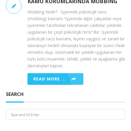
KAMU KURUMLARINDA MOBBING
Mobbing Nedir? İşyerinde psikolojik taciz
(mobbing) kavramı “işyerinde diğer çalışanlar veya
işverenler tara­fından tekrarlanan saldırılar şeklinde
uygulanan bir çeşit psikolojik terör”dür. İşyerinde
psikolojik taciz kav­ramı, kişinin saygısız ve zararlı bir
davranışın hedefi olmasıyla baş­layan bir süreci ifade
etmekte olup, sistematik bir şekilde uygulanan her
türlü kötü muamele, tehdit, şiddet ve aşağılama gibi
davranışları kapsar.
READ MORE ...
SEARCH