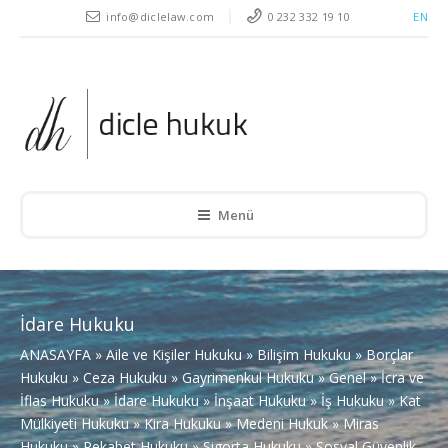
" />
info@diclelaw.com
0 232 332 19 10
EN
Menü
İdare Hukuku
ANASAYFA
»
Aile ve Kişiler Hukuku
»
Bilişim Hukuku
»
Borçlar
Hukuku
»
Ceza Hukuku
»
Gayrimenkul Hukuku
»
Genel
»
İcra ve
İflas Hukuku
»
İdare Hukuku
»
İnşaat Hukuku
»
İş Hukuku
»
Kat
Mülkiyeti Hukuku
»
Kira Hukuku
»
Medeni Hukuk
»
Miras
Hukuku
»
Rekabet Hukuku
»
Sigorta Hukuku
»
Sosyal Güvenlik