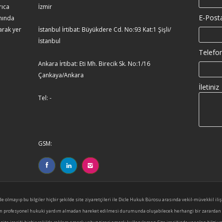
rıca
İzmir
E-Posta
amında
arak yer
İstanbul İrtibat: Büyükdere Cd. No:93 Kat:1 Şişli/
İstanbul
Telefon
Ankara İrtibat: Eti Mh. Birecik Sk. No:1/16
Çankaya/Ankara
İletiniz
Tel: -
GSM:
inde olmayıp bu bilgiler hiçbir şekilde site ziyaretçileri ile Dicle Hukuk Bürosu arasında vekil-müvekki
naden profesyonel hukuki yardım almadan hareket edilmesi durumunda oluşabilecek herhangi bir zarardan