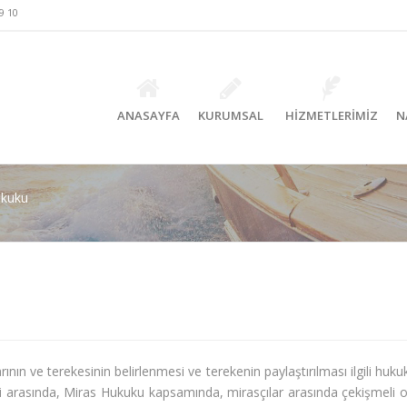
9 10
ANASAYFA
KURUMSAL
HİZMETLERİMİZ
N
ukuku
arının ve terekesinin belirlenmesi ve terekenin paylaştırılması ilgili hu
 arasında, Miras Hukuku kapsamında, mirasçılar arasında çekişmeli ols