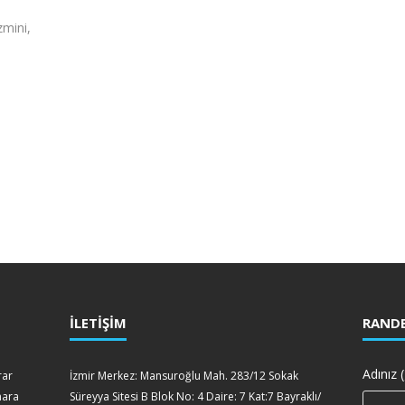
zmini,
İLETİŞİM
RANDE
Adınız (
rar
İzmir Merkez: Mansuroğlu Mah. 283/12 Sokak
mara
Süreyya Sitesi B Blok No: 4 Daire: 7 Kat:7 Bayraklı/