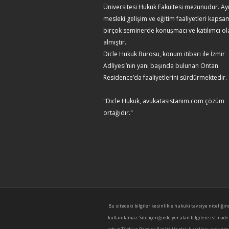
Üniversitesi Hukuk Fakültesi mezunudur. Ay
mesleki gelişim ve eğitim faaliyetleri kaps
birçok seminerde konuşmacı ve katılımcı ol
almıştır.
Dicle Hukuk Bürosu, konum itibari ile İzmir
Adliyesi’nin yanı başında bulunan Ontan
Residence’da faaliyetlerini sürdürmektedir.
"Dicle Hukuk, avukatasistanim.com çözüm
ortağıdır."
Bu sitedeki bilgiler kesinlikle hukuki tavsiye niteliğ
kullanılamaz. Site içeriğinde yer alan bilgilere isti