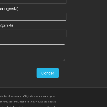
nız (gerekli)
(gerekli)
l ilişkisi kurulmasına matuf biçimde yorumlanamaz yahut
 büromuz sorumlu değildir.1136 sayılı Avukatlık Yasası