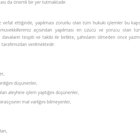
ması da önemli bir yer tutmaktadır.
z vefat ettiğinde, yapılması zorunlu olan tüm hukuki işlemler bu kaps
, müvekkillerimiz açısından yapılması en üzücü ve yorucu olan tü
 davaların tespiti ve takibi ile birlikte, şahısların ölmeden önce yaz
tarafımızdan verilmektedir.
er,
ırdığını düşünenler,
arı aleyhine işlem yaptığını düşünenler,
irasçısının mal varlığını bilmeyenler,
arı,