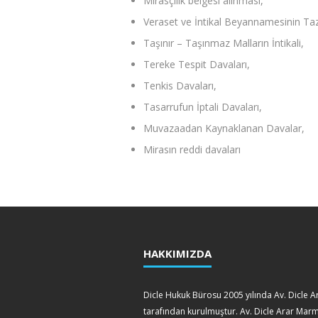
Mirasçılık belgesi alınması,
Veraset ve İntikal Beyannamesinin Ta
Taşınır – Taşınmaz Malların İntikali,
Tereke Tespit Davaları,
Tenkis Davaları,
Tasarrufun İptali Davaları,
Muvazaadan Kaynaklanan Davalar,
Mirasın reddi davaları
HAKKIMIZDA
Dicle Hukuk Bürosu 2005 yılında Av. Dicle A
tarafından kurulmuştur. Av. Dicle Arar Mar