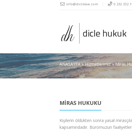
" />
info@diclelaw.com
0 232 332 1
ANASAYFA
»
Hizmetlerimiz
»
Miras H
MIRAS HUKUKU
Kişilerin öldükten sonra yasal mirasçıl
kapsamındadır. Büromuzun faaliyetleri