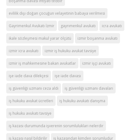
boşanma davası ihtiyati tedbir
evlilik dışı doğan çocuğun velayetinin babaya verilmesi
Gayrimenkul Avukatı İzmir
gayrımenkul avukatı
icra avukatı
ikale sözleşmesi makul yarar ölçütü
izmir boşanma avukatı
izmir icra avukatı
izmir iş hukuku avukat tavsiye
izmir iş mahkemesine bakan avukatlar
izmir işçi avukatı
işe iade dava dilekçesi
işe iade davası
iş güvenliği uzmanı ceza aldı
iş güvenliği uzmanı davaları
iş hukuku avukat ücretleri
iş hukuku avukatı danışma
iş hukuku avukatı tavsiye
iş kazası durumunda işverenin sorumlulukları nelerdir
iş kazası nasıl bildirilir
iş kazasından kimden sorumludur