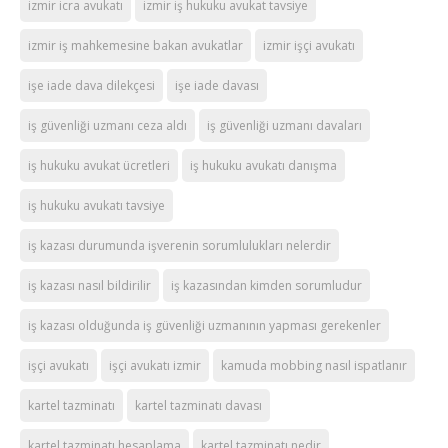
izmir icra avukatı
izmir iş hukuku avukat tavsiye
izmir iş mahkemesine bakan avukatlar
izmir işçi avukatı
işe iade dava dilekçesi
işe iade davası
iş güvenliği uzmanı ceza aldı
iş güvenliği uzmanı davaları
iş hukuku avukat ücretleri
iş hukuku avukatı danışma
iş hukuku avukatı tavsiye
iş kazası durumunda işverenin sorumlulukları nelerdir
iş kazası nasıl bildirilir
iş kazasından kimden sorumludur
iş kazası olduğunda iş güvenliği uzmanının yapması gerekenler
işçi avukatı
işçi avukatı izmir
kamuda mobbing nasıl ispatlanır
kartel tazminatı
kartel tazminatı davası
kartel tazminatı hesaplama
kartel tazminatı nedir