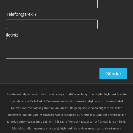
Telefon(gerekli)
İletiniz
Bu sitedeki bilgiler kesinlikle hukuki tavsiye niteliğinde olmayıp bu bilgiler hiçbir şekilde site
ziyaretçileri ile Dicle Hukuk Bürosu arasında vekil-müvekkil ilişkisi kurulmasına matuf
biçimde yorumlanamaz yahut kullanılamaz. Site içeriğinde yer alan bilgilere istinaden
profesyonel hukuki yardım almadan hareket edilmesi durumunda oluşabilecek herhangi bir
zarardan büromuz sorumlu değildir.1136 sayılı Avukatlık Yasası yahut Türkiye Barolar Birliği
Meslek kuralları uyarınca site içeriği hiçbir şekilde reklam amaçlı yahut ticari amaçlı