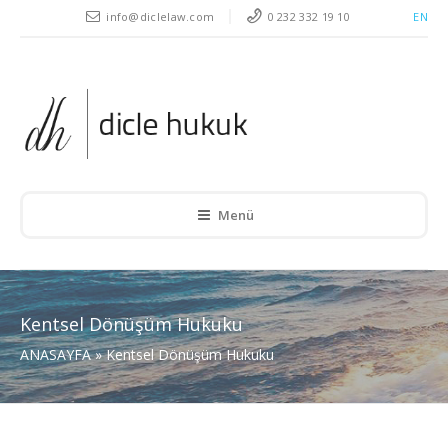
" />
info@diclelaw.com
0 232 332 19 10
EN
Menü
Kentsel Dönüşüm Hukuku
ANASAYFA
»
Kentsel Dönüşüm Hukuku