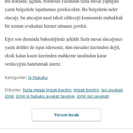
Bu noktada; işçinin, bordroda yazandan fazla mesai yaptığını
yazılı belgelerle ispatlaması gerekecektir. Bu belgelerin neler
olacağı, bu alacağın nasıl tahsil edileceği konusunda muhakkak
bir uzman avukattan hizmet almanız gerekir.
Eğer son durumda bahsettiğimiz şekilde fazla mesai alacağınızı
yazılı deliller ile ispat ederseniz, tüm mesailer üzerinden değil,
eksik kalan kısım üzerinden mahkeme tarafından karar
verileceğini hatırlatmak isteriz.
Kategoriler:
İş Hukuku
Etiketler:
fazla mesai imzalı bordro
,
imzalı bordro
,
işçi avukatı
izmir
,
izmir iş hukuku avukat tavsiye
,
izmir işçi avukatı
Yorum bırak