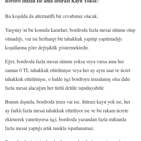
Bordro İmzalı İse ama İhtirazı Kayıt Yoksa?
Bu koşulda da alternatifli bir cevabımız olacak.
Yargıtay’ın bu konuda kararları; bordroda fazla mesai sütunu olup
olmadığı, var ise herhangi bir tahakkuk yapılıp yapılmadığı
koşullarına göre değişiklik göstermektedir.
Eğer, bordroda fazla mesai sütunu yoksa veya varsa ama her
zaman 0 TL tahakkuk ettirilmişse veya her ay aynı saat ve ücret
tahakkuk ettirilmişse, o halde işçi bordroyu imzalamış olsa dahi
fazla mesai alacağını her türlü delille ispatlayabilir.
Bunun dışında, bordroda imza var ise, ihtirazı kayıt yok ise, her
ay farklı fazla mesai tahakkuk ettiriliyor ise ve bu rakam ücrete
eklenerek yatırılıyorsa işçi, bordroda yazandan fazla miktarda
fazla mesai yaptığı artık tanıkla ispatlanamaz.