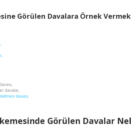
ine Görülen Davalara Örnek Vermek G
ı
,
ı,
davası,
ğer davalar,
ekilmesi davası,
kemesinde Görülen Davalar Nel