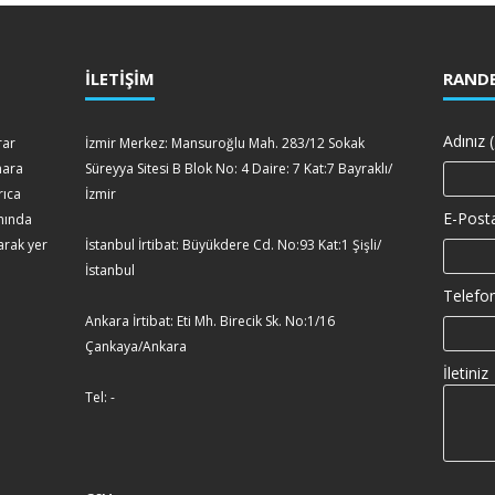
İLETİŞİM
RANDE
Adınız (
rar
İzmir Merkez: Mansuroğlu Mah. 283/12 Sokak
mara
Süreyya Sitesi B Blok No: 4 Daire: 7 Kat:7 Bayraklı/
rıca
İzmir
E-Posta
amında
arak yer
İstanbul İrtibat: Büyükdere Cd. No:93 Kat:1 Şişli/
İstanbul
Telefon
Ankara İrtibat: Eti Mh. Birecik Sk. No:1/16
Çankaya/Ankara
İletiniz
Tel: -