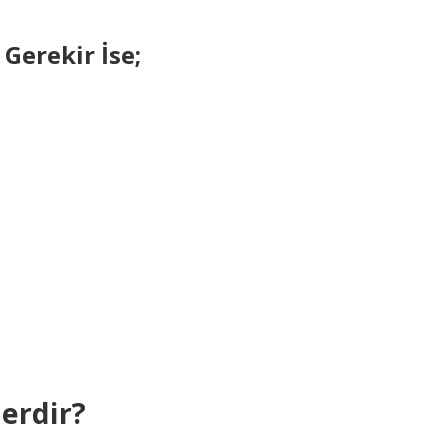
erekir İse;
erdir?