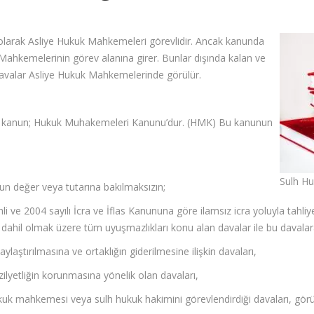
 olarak Asliye Hukuk Mahkemeleri görevlidir. Ancak kanunda
 Mahkemelerinin görev alanına girer. Bunlar dışında kalan ve
alar Asliye Hukuk Mahkemelerinde görülür.
en kanun; Hukuk Muhakemeleri Kanunu’dur. (HMK) Bu kanunun
Sulh Hu
n değer veya tutarına bakılmaksızın;
li ve 2004 sayılı İcra ve İflas Kanununa göre ilamsız icra yoluyla tahli
a dahil olmak üzere tüm uyuşmazlıkları konu alan davalar ile bu davalara
laştırılmasına ve ortaklığın giderilmesine ilişkin davaları,
ilyetliğin korunmasına yönelik olan davaları,
ukuk mahkemesi veya sulh hukuk hakimini görevlendirdiği davaları, görür