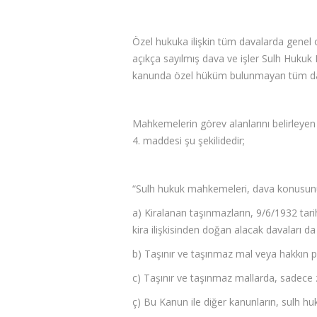
Özel hukuka ilişkin tüm davalarda genel
açıkça sayılmış dava ve işler Sulh Hukuk
kanunda özel hüküm bulunmayan tüm dav
Mahkemelerin görev alanlarını belirley
4. maddesi şu şekilidedir;
“Sulh hukuk mahkemeleri, dava konusunu
a) Kiralanan taşınmazların, 9/6/1932 tarih
kira ilişkisinden doğan alacak davaları d
b) Taşınır ve taşınmaz mal veya hakkın pay
c) Taşınır ve taşınmaz mallarda, sadece z
ç) Bu Kanun ile diğer kanunların, sulh h