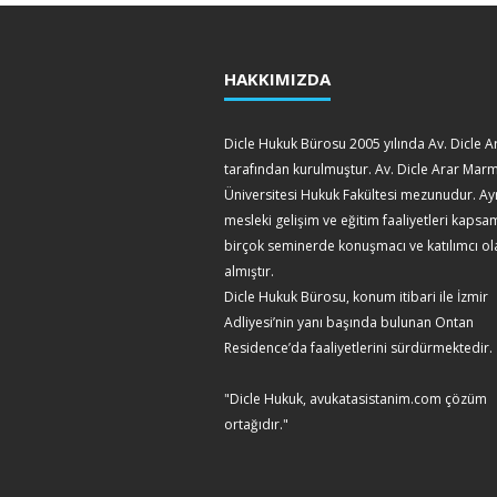
HAKKIMIZDA
Dicle Hukuk Bürosu 2005 yılında Av. Dicle A
tarafından kurulmuştur. Av. Dicle Arar Mar
Üniversitesi Hukuk Fakültesi mezunudur. Ay
mesleki gelişim ve eğitim faaliyetleri kaps
birçok seminerde konuşmacı ve katılımcı ol
almıştır.
Dicle Hukuk Bürosu, konum itibari ile İzmir
Adliyesi’nin yanı başında bulunan Ontan
Residence’da faaliyetlerini sürdürmektedir.
"Dicle Hukuk, avukatasistanim.com çözüm
ortağıdır."