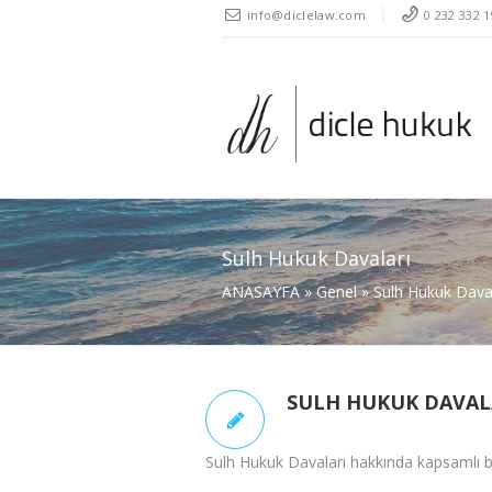
" />
info@diclelaw.com
0 232 332 1
Sulh Hukuk Davaları
ANASAYFA
»
Genel
»
Sulh Hukuk Daval
SULH HUKUK DAVAL
Sulh Hukuk Davaları hakkında kapsamlı bilg