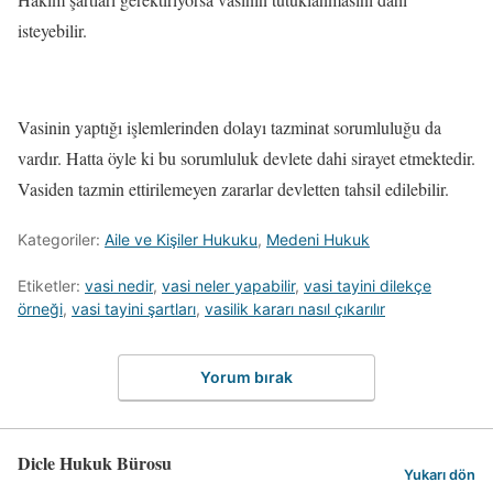
isteyebilir.
Vasinin yaptığı işlemlerinden dolayı tazminat sorumluluğu da
vardır. Hatta öyle ki bu sorumluluk devlete dahi sirayet etmektedir.
Vasiden tazmin ettirilemeyen zararlar devletten tahsil edilebilir.
Kategoriler:
Aile ve Kişiler Hukuku
,
Medeni Hukuk
Etiketler:
vasi nedir
,
vasi neler yapabilir
,
vasi tayini dilekçe
örneği
,
vasi tayini şartları
,
vasilik kararı nasıl çıkarılır
Yorum bırak
Dicle Hukuk Bürosu
Yukarı dön