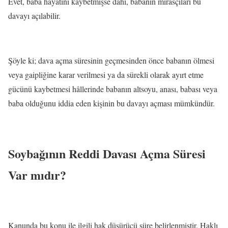
Evet, baba hayatını kaybetmişse dahi, babanın mirasçıları bu
davayı açılabilir.
Şöyle ki; dava açma süresinin geçmesinden önce babanın ölmesi
veya gaipliğine karar verilmesi ya da sürekli olarak ayırt etme
gücünü kaybetmesi hâllerinde babanın altsoyu, anası, babası veya
baba olduğunu iddia eden kişinin bu davayı açması mümkündür.
Soybağının Reddi Davası Açma Süresi
Var mıdır?
Kanunda bu konu ile ilgili hak düşürücü süre belirlenmiştir. Haklı