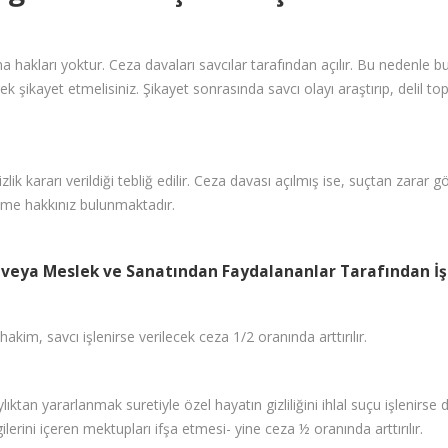
hakları yoktur. Ceza davaları savcılar tarafından açılır. Bu nedenle b
k şikayet etmelisiniz. Şikayet sonrasında savcı olayı araştırıp, delil t
lik kararı verildiği tebliğ edilir. Ceza davası açılmış ise, suçtan zarar
 etme hakkınız bulunmaktadır.
 veya Meslek ve Sanatından Faydalananlar Tarafından İşl
hakim, savcı işlenirse verilecek ceza 1/2 oranında arttırılır.
lıktan yararlanmak suretiyle özel hayatın gizliliğini ihlal suçu işlenirse
ilerini içeren mektupları ifşa etmesi- yine ceza ½ oranında arttırılır.