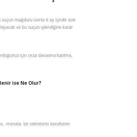
u suçun mağduru iseniz 6 ay içinde size
oplayacak ve bu suçun işlendiğine karar
 gördüğünüz için ceza davasına katılma,
enir ise Ne Olur?
 de, -mesela bir sekreterin kendisinin