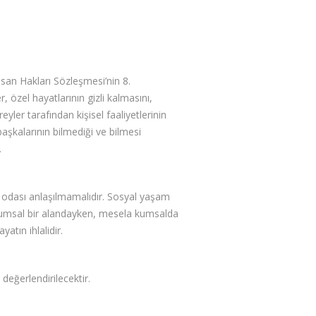
nsan Hakları Sözleşmesi’nin 8.
 özel hayatlarının gizli kalmasını,
eyler tarafından kişisel faaliyetlerinin
başkalarının bilmediği ve bilmesi
.
k odası anlaşılmamalıdır. Sosyal yaşam
oplumsal bir alandayken, mesela kumsalda
atın ihlalidir.
 değerlendirilecektir.