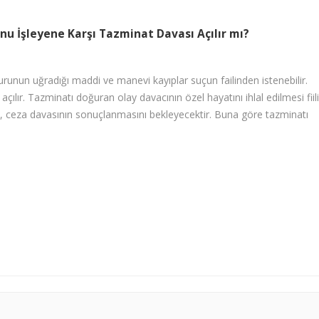
çunu İşleyene Karşı Tazminat Davası Açılır mı?
durunun uğradığı maddi ve manevi kayıplar suçun failinden istenebilir.
ır. Tazminatı doğuran olay davacının özel hayatını ihlal edilmesi fiili
 ceza davasının sonuçlanmasını bekleyecektir. Buna göre tazminatı