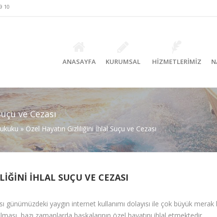
9 10
ANASAYFA
KURUMSAL
HİZMETLERİMİZ
N
 Suçu ve Cezası
ukuku
»
Özel Hayatın Gizliliğini İhlal Suçu ve Cezası
LIĞINI İHLAL SUÇU VE CEZASI
zası günümüzdeki yaygın internet kullanımı dolayısı ile çok büyük merak 
lması, bazı zamanlarda başkalarının özel hayatını ihlal etmektedir.