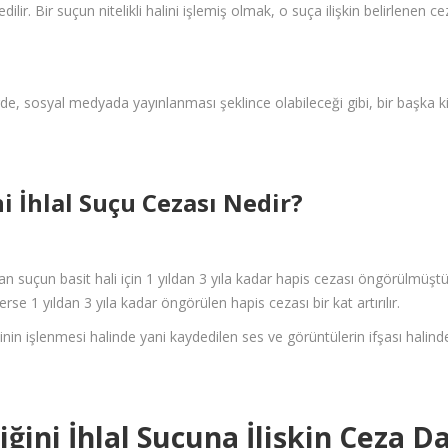
edilir. Bir suçun nitelikli halini işlemiş olmak, o suça ilişkin belirlenen c
lerde, sosyal medyada yayınlanması şeklince olabileceği gibi, bir başka
ni İhlal Suçu Cezası Nedir?
suçun basit hali için 1 yıldan 3 yıla kadar hapis cezası öngörülmüştür. 
 1 yıldan 3 yıla kadar öngörülen hapis cezası bir kat artırılır.
inin işlenmesi halinde yani kaydedilen ses ve görüntülerin ifşası halinde, f
iğini İhlal Suçuna İlişkin Ceza Da