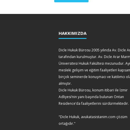
HAKKIMIZDA
Dicle Hukuk Bürosu 2005 yılında Av. Dicle A
tarafından kurulmuştur. Av. Dicle Arar Mar
Üniversitesi Hukuk Fakültesi mezunudur. Ay
mesleki gelişim ve eğitim faaliyetleri kaps
birçok seminerde konuşmacı ve katılımcı ol
almıştır.
Dicle Hukuk Bürosu, konum itibari ile İzmir
Adliyesi’nin yanı başında bulunan Ontan
Residence’da faaliyetlerini sürdürmektedir.
"Dicle Hukuk, avukatasistanim.com çözüm
ortağıdır."