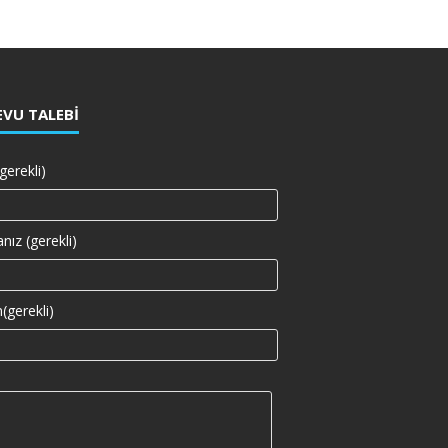
VU TALEBI
gerekli)
nız (gerekli)
(gerekli)