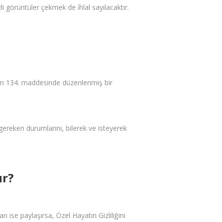
li görüntüler çekmek de i̇hlal sayılacaktır.
CK’nun 134. maddesinde düzenlenmiş bir
 gereken durumlarını, bilerek ve isteyerek
ur?
ı ise paylaşırsa, Özel Hayatın Gizliliğini