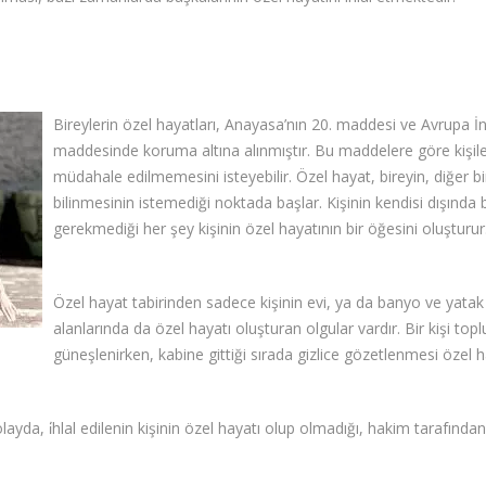
Bireylerin özel hayatları, Anayasa’nın 20. maddesi ve Avrupa İ
maddesinde koruma altına alınmıştır. Bu maddelere göre kişiler,
müdahale edilmemesini isteyebilir. Özel hayat, bireyin, diğer bir
bilinmesinin istemediği noktada başlar. Kişinin kendisi dışında 
gerekmediği her şey kişinin özel hayatının bir öğesini oluşturur
Özel hayat tabirinden sadece kişinin evi, ya da banyo ve yata
alanlarında da özel hayatı oluşturan olgular vardır. Bir kişi t
güneşlenirken, kabine gittiği sırada gizlice gözetlenmesi özel hay
ayda, i̇hlal edilenin kişinin özel hayatı olup olmadığı, hakim tarafından