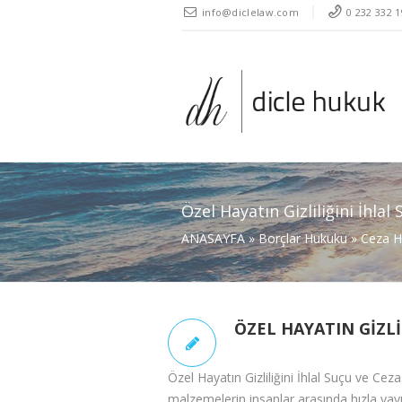
" />
info@diclelaw.com
0 232 332 1
Özel Hayatın Gizliliğini İhlal
ANASAYFA
»
Borçlar Hukuku
»
Ceza H
ÖZEL HAYATIN GIZLI
Özel Hayatın Gizliliğini İhlal Suçu ve Ce
malzemelerin insanlar arasında hızla yayı