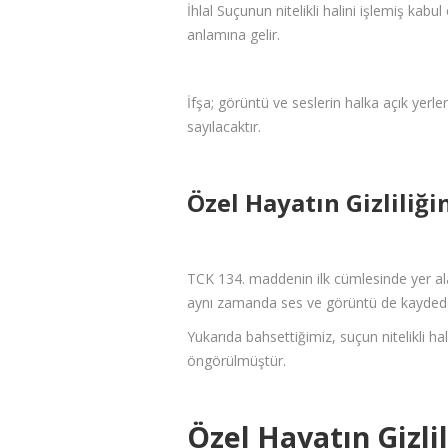
İhlal Suçunun nitelikli halini işlemiş kabul 
anlamına gelir.
İfşa; görüntü ve seslerin halka açık yer
sayılacaktır.
Özel Hayatın Gizliliği
TCK 134. maddenin ilk cümlesinde yer alan 
aynı zamanda ses ve görüntü de kaydederse
Yukarıda bahsettiğimiz, suçun nitelikli hal
öngörülmüştür.
Özel Hayatın Gizlil