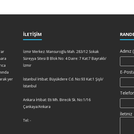
İLETİŞİM
RANDE
Adınız (
rar
İzmir Merkez: Mansuroğlu Mah. 283/12 Sokak
mara
Süreyya Sitesi B Blok No: 4 Daire: 7 Kat:7 Bayraklı/
rıca
İzmir
E-Posta
amında
arak yer
İstanbul İrtibat: Büyükdere Cd. No:93 Kat:1 Şişli/
İstanbul
Telefon
Ankara İrtibat: Eti Mh. Birecik Sk. No:1/16
Çankaya/Ankara
İletiniz
Tel: -