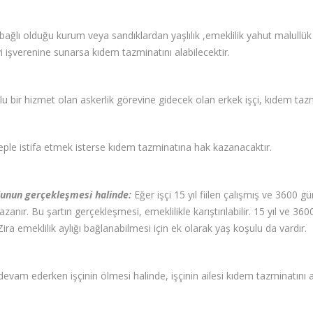
 bağlı olduğu kurum veya sandıklardan yaşlılık ,emeklilik yahut malull
işverenine sunarsa kıdem tazminatını alabilecektir.
u bir hizmet olan askerlik görevine gidecek olan erkek işçi, kıdem tazmi
beple istifa etmek isterse kıdem tazminatına hak kazanacaktır.
lunun gerçekleşmesi halinde:
Eğer işçi 15 yıl fiilen çalışmış ve 3600 
anır. Bu şartın gerçekleşmesi, emeklilikle karıştırılabilir. 15 yıl ve 360
ira emeklilik aylığı bağlanabilmesi için ek olarak yaş koşulu da vardır.
devam ederken işçinin ölmesi halinde, işçinin ailesi kıdem tazminatını 