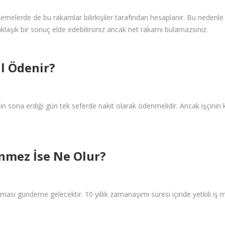
melerde de bu rakamlar bilirkişiler tarafından hesaplanır. Bu nedenle
klaşık bir sonuç elde edebilirsiniz ancak net rakamı bulamazsınız.
l Ödenir?
n sona erdiği gün tek seferde nakit olarak ödenmelidir. Ancak işçinin k
nmez İse Ne Olur?
ması gündeme gelecektir. 10 yıllık zamanaşımı süresi içinde yetkili i