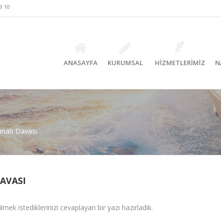
9 10
ANASAYFA
KURUMSAL
HİZMETLERİMİZ
N
natı Davası
AVASI
k istediklerinizi cevaplayan bir yazı hazırladık.