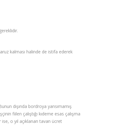
ereklidir.
maruz kalması halinde de istifa ederek
ir. Bunun dışında bordroya yansımamış
işçinin fiilen çalıştığı kıdeme esas çalışma
r ise, o yıl açıklanan tavan ücret