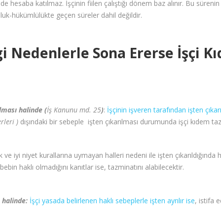
nde hesaba katılmaz. İşçinin fiilen çalıştığı dönem baz alınır. Bu süren
kluluk-hükümlülükte geçen süreler dahil değildir.
gi Nedenlerle Sona Ererse İşçi 
ılması halinde (
İş Kanunu md. 25
)
:
İşçinin işveren tarafından işten çık
leri )
dışındaki bir sebeple işten çıkarılması durumunda işçi kıdem tazm
k ve iyi niyet kurallarına uymayan halleri nedeni ile işten çıkarıldığınd
ebin haklı olmadığını kanıtlar ise, tazminatını alabilecektir.
ı halinde:
İşçi yasada belirlenen haklı sebeplerle işten ayrılır ise
, istifa