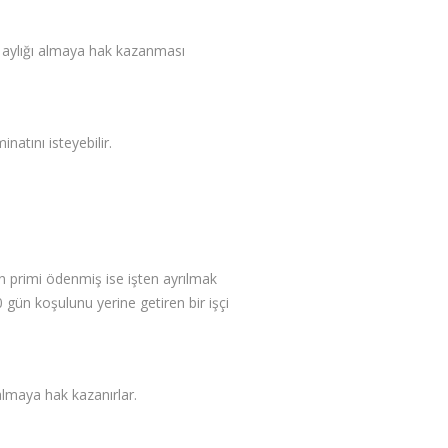
ük aylığı almaya hak kazanması
natını isteyebilir.
gün primi ödenmiş ise işten ayrılmak
0 gün koşulunu yerine getiren bir işçi
almaya hak kazanırlar.