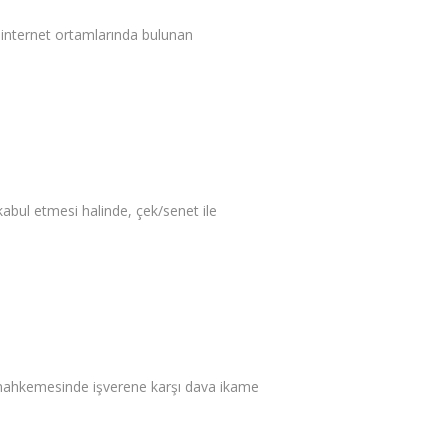
 internet ortamlarında bulunan
abul etmesi halinde, çek/senet ile
ş mahkemesinde işverene karşı dava ikame