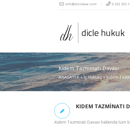
" />
info@diclelaw.com
0 232 332 1
Kıdem Tazminatı Davası
ANASAYFA
»
İş Hukuku
»
Kıdem Tazmi
KIDEM TAZMINATI D
Kıdem Tazminatı Davası hakkında tüm bilme