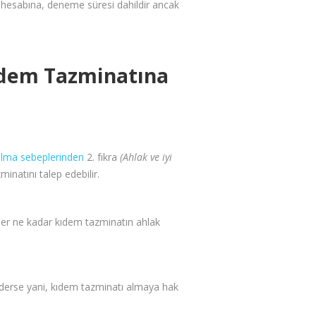
in hesabına, deneme süresi dahildir ancak
Kıdem Tazminatına
arılma sebeplerinden
2. fıkra
(Ahlak ve iyi
inatını talep edebilir.
a her ne kadar kıdem tazminatın ahlak
 ederse yani, kıdem tazminatı almaya hak