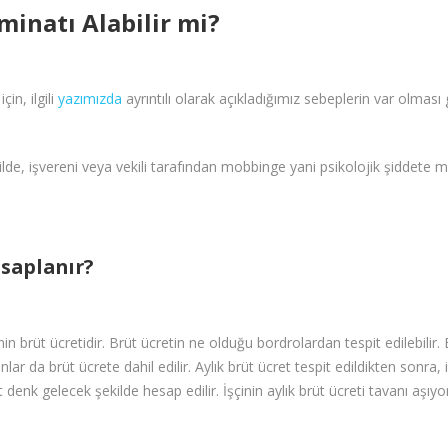
minatı Alabilir mi?
in, ilgili
yazımızda
ayrıntılı olarak açıkladığımız sebeplerin var olması g
kilde, işvereni veya vekili tarafından mobbinge yani psikolojik şiddete 
saplanır?
in brüt ücretidir. Brüt ücretin ne olduğu bordrolardan tespit edilebil
lar da brüt ücrete dahil edilir. Aylık brüt ücret tespit edildikten sonra, 
et denk gelecek şekilde hesap edilir. İşçinin aylık brüt ücreti tavanı aşıyo