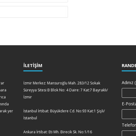
İLETİŞİM
RANDE
Adınız (
rar
İzmir Merkez: Mansuroğlu Mah. 283/12 Sokak
mara
Süreyya Sitesi B Blok No: 4 Daire: 7 Kat:7 Bayraklı/
rıca
İzmir
E-Posta
amında
arak yer
İstanbul İrtibat: Büyükdere Cd. No:93 Kat:1 Şişli/
İstanbul
Telefon
Ankara İrtibat: Eti Mh. Birecik Sk. No:1/16