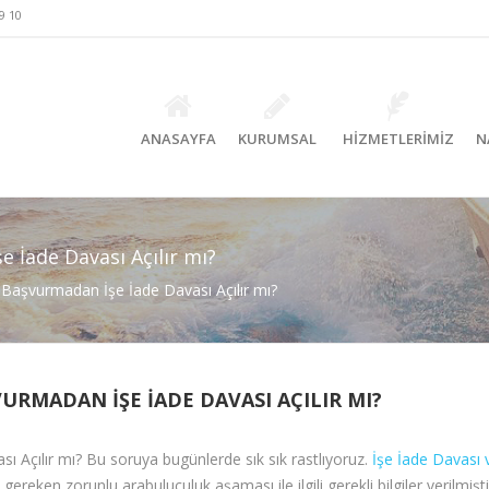
9 10
ANASAYFA
KURUMSAL
HİZMETLERİMİZ
N
 İade Davası Açılır mı?
Başvurmadan İşe İade Davası Açılır mı?
RMADAN İŞE İADE DAVASI AÇILIR MI?
 Açılır mı? Bu soruya bugünlerde sık sık rastlıyoruz.
İşe İade Davası 
eken zorunlu arabuluculuk aşaması ile ilgili gerekli bilgiler verilmiş