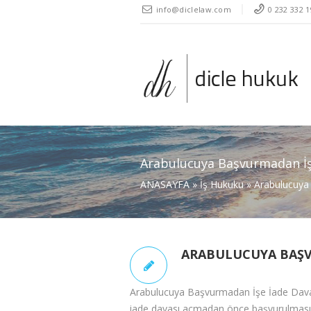
" />
info@diclelaw.com
0 232 332 1
Arabulucuya Başvurmadan İşe
ANASAYFA
»
İş Hukuku
»
Arabulucuya 
ARABULUCUYA BAŞVU
Arabulucuya Başvurmadan İşe İade Davası
iade davası açmadan önce başvurulması ger