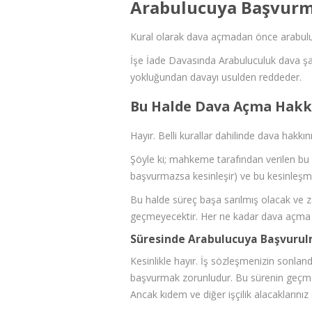
Arabulucuya Başvurm
Kural olarak dava açmadan önce arabuluc
İşe İade Davasında Arabuluculuk dava şa
yokluğundan davayı usulden reddeder.
Bu Halde Dava Açma Hakk
Hayır. Belli kurallar dahilinde dava hakkı
Şöyle ki; mahkeme tarafından verilen bu re
başvurmazsa kesinleşir) ve bu kesinleşmi
Bu halde süreç başa sarılmış olacak ve z
geçmeyecektir. Her ne kadar dava açma 
Süresinde Arabulucuya Başvurulm
Kesinlikle hayır. İş sözleşmenizin sonlandı
başvurmak zorunludur. Bu sürenin geçmes
Ancak kıdem ve diğer işçilik alacaklarınız