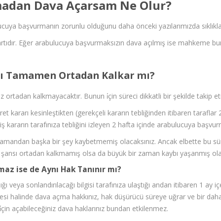
adan Dava Açarsam Ne Olur?
uya başvurmanın zorunlu olduğunu daha önceki yazılarımızda sıklıkla d
rtıdır. Eğer arabulucuya başvurmaksızın dava açılmış ise mahkeme bun
ı Tamamen Ortadan Kalkar mı?
nız ortadan kalkmayacaktır. Bunun i̇çin süreci dikkatli bir şekilde takip
t kararı kesinleştikten (gerekçeli kararın tebliğinden itibaren taraflar
ş kararın tarafınıza tebliğini izleyen 2 hafta içinde arabulucuya başvu
amandan başka bir şey kaybetmemiş olacaksınız. Ancak elbette bu süreçl
şansı ortadan kalkmamış olsa da büyük bir zaman kaybı yaşanmış olac
az ise de Aynı Hak Tanınır mı?
ğı veya sonlandırılacağı bilgisi tarafınıza ulaştığı andan itibaren 1 ay iç
i halinde dava açma hakkınız, hak düşürücü süreye uğrar ve bir daha b
 i̇çin açabileceğiniz dava haklarınız bundan etkilenmez.