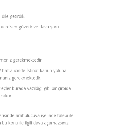
ile getirdik.
u re’sen gözetir ve dava şartı
 etmeniz gerekmektedir.
 2 hafta içinde İstinaf kanun yoluna
rmanız gerekmektedir.
er burada yazıldığı gibi bir çırpıda
aktır.
erisinde arabulucuya işe iade talebi ile
u konu ile ilgili dava açamazsınız.