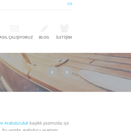
EN
ASIL ÇALIŞIYORUZ
BLOG
İLETİŞİM
ve Arabuluculuk
başlıklı yazımızda; işe
ti. Bu yazıda; arabulucu aşaması