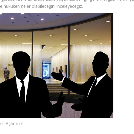
e hukuken neler olabileceğini inceleyeceğiz.
ı Açılır mı?