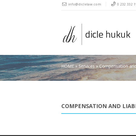
" />
info@diclelaw.com
0 232 332 1
HOME
»
Services
»
Compensation and 
COMPENSATION AND LIABI