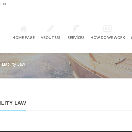
9 10
HOME PAGE
ABOUT US
SERVİCES
HOW DO WE WORK
Liability Law
LITY LAW