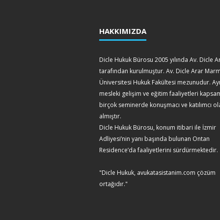
HAKKIMIZDA
Dicle Hukuk Bürosu 2005 yılında Av. Dicle A
tarafından kurulmuştur. Av. Dicle Arar Mar
Üniversitesi Hukuk Fakültesi mezunudur. Ay
mesleki gelişim ve eğitim faaliyetleri kaps
birçok seminerde konuşmacı ve katılımcı ol
almıştır.
Dicle Hukuk Bürosu, konum itibari ile İzmir
Adliyesi’nin yanı başında bulunan Ontan
Residence’da faaliyetlerini sürdürmektedir.
"Dicle Hukuk, avukatasistanim.com çözüm
ortağıdır."