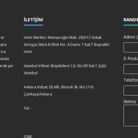
İLETİŞİM
RANDE
Adınız (
rar
İzmir Merkez: Mansuroğlu Mah. 283/12 Sokak
mara
Süreyya Sitesi B Blok No: 4 Daire: 7 Kat:7 Bayraklı/
rıca
İzmir
E-Posta
amında
arak yer
İstanbul İrtibat: Büyükdere Cd. No:93 Kat:1 Şişli/
İstanbul
Telefon
Ankara İrtibat: Eti Mh. Birecik Sk. No:1/16
Çankaya/Ankara
İletiniz
Tel: -
GSM: