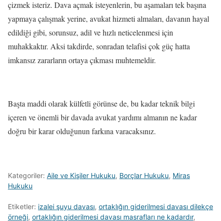
çizmek isteriz. Dava açmak isteyenlerin, bu aşamaları tek başına
yapmaya çalışmak yerine, avukat hizmeti almaları, davanın hayal
edildiği gibi, sorunsuz, adil ve hızlı neticelenmesi için
muhakkaktır. Aksi takdirde, sonradan telafisi çok güç hatta
imkansız zararların ortaya çıkması muhtemeldir.
Başta maddi olarak külfetli görünse de, bu kadar teknik bilgi
içeren ve önemli bir davada avukat yardımı almanın ne kadar
doğru bir karar olduğunun farkına varacaksınız.
Kategoriler:
Aile ve Kişiler Hukuku
,
Borçlar Hukuku
,
Miras
Hukuku
Etiketler:
izalei şuyu davası
,
ortaklığın giderilmesi davası dilekçe
örneği
,
ortaklığın giderilmesi davası masrafları ne kadardır
,